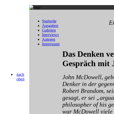
Startseite
E
Ausgaben
Galerien
Interviews
Autoren
Impressum
Das Denken ver
Gespräch mit
nach
John McDowell, gebor
oben
Denker in der gegen
Robert Brandom, sein
gesagt, er sei „argu
philosopher of his g
war McDowell viele J