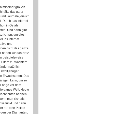
n mit einer großen
h hätte das ganz
 und Journale, die ich
t. Durch das Internet
chon in Gefahr
eren. Und dann gibt
zurichten, um dies
r ins Internet
ative und
mben nicht das ganze
er haben wir das Netz
en beispielsweise
 Eltern zu Wächtern
inder natürlich
zwölfjähriger
ten Erwachsenen. Das
wältigen kann, um so
. Lange vor dem
die ganze Welt. Heute
 Nachrichten nennen
 Wenn man sich als
ose trinkt und dann
r auf eine Pistole
wegen der Diamanten,