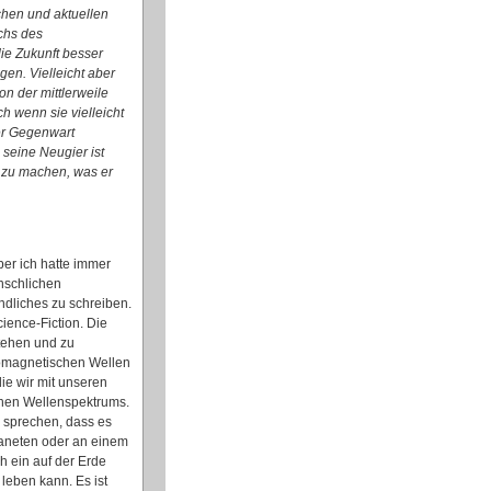
schen und aktuellen
chs des
ie Zukunft besser
en. Vielleicht aber
on der mittlerweile
 wenn sie vielleicht
er Gegenwart
 seine Neugier ist
s zu machen, was er
ber ich hatte immer
nschlichen
ndliches zu schreiben.
ience-Fiction. Die
stehen und zu
tromagnetischen Wellen
die wir mit unseren
chen Wellenspektrums.
u sprechen, dass es
Planeten oder an einem
ch ein auf der Erde
leben kann. Es ist