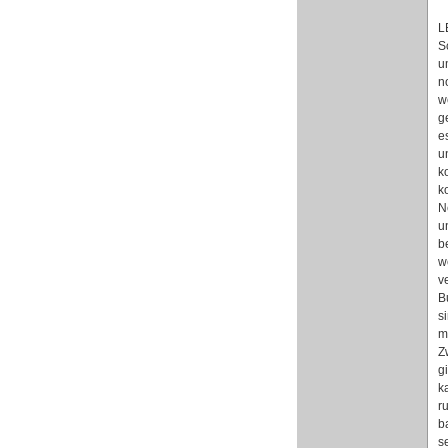
L
S
u
n
w
g
e
u
k
k
N
u
b
w
v
B
s
m
Z
g
k
r
b
s