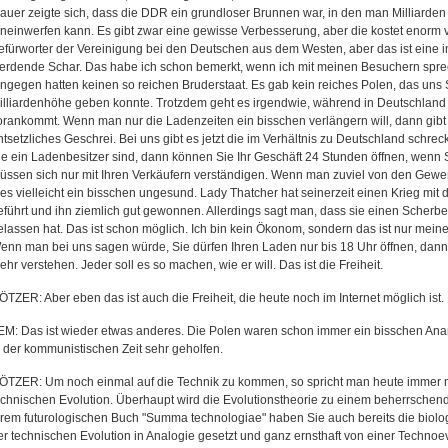
auer zeigte sich, dass die DDR ein grundloser Brunnen war, in den man Milliarden
ineinwerfen kann. Es gibt zwar eine gewisse Verbesserung, aber die kostet enorm v
efürworter der Vereinigung bei den Deutschen aus dem Westen, aber das ist eine 
erdende Schar. Das habe ich schon bemerkt, wenn ich mit meinen Besuchern sprec
ingegen hatten keinen so reichen Bruderstaat. Es gab kein reiches Polen, das uns
illiardenhöhe geben konnte. Trotzdem geht es irgendwie, während in Deutschland 
orankommt. Wenn man nur die Ladenzeiten ein bisschen verlängern will, dann gibt 
ntsetzliches Geschrei. Bei uns gibt es jetzt die im Verhältnis zu Deutschland schrec
ie ein Ladenbesitzer sind, dann können Sie Ihr Geschäft 24 Stunden öffnen, wenn S
üssen sich nur mit Ihren Verkäufern verständigen. Wenn man zuviel von den Gewerk
ies vielleicht ein bisschen ungesund. Lady Thatcher hat seinerzeit einen Krieg mi
eführt und ihn ziemlich gut gewonnen. Allerdings sagt man, dass sie einen Scherbe
elassen hat. Das ist schon möglich. Ich bin kein Ökonom, sondern das ist nur mein
enn man bei uns sagen würde, Sie dürfen Ihren Laden nur bis 18 Uhr öffnen, dann
ehr verstehen. Jeder soll es so machen, wie er will. Das ist die Freiheit.
ÖTZER: Aber eben das ist auch die Freiheit, die heute noch im Internet möglich ist.
EM: Das ist wieder etwas anderes. Die Polen waren schon immer ein bisschen Anar
n der kommunistischen Zeit sehr geholfen.
ÖTZER: Um noch einmal auf die Technik zu kommen, so spricht man heute immer 
echnischen Evolution. Überhaupt wird die Evolutionstheorie zu einem beherrschen
hrem futurologischen Buch "Summa technologiae" haben Sie auch bereits die biolog
er technischen Evolution in Analogie gesetzt und ganz ernsthaft von einer Technoe