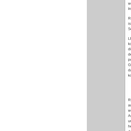
w
I
R
i
S
L
k
d
d
p
G
d
k
R
a
w
A
u
h