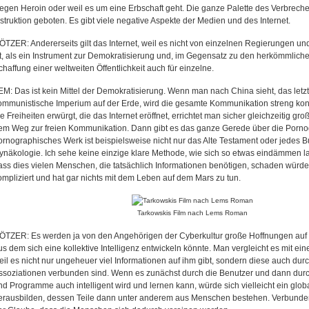
egen Heroin oder weil es um eine Erbschaft geht. Die ganze Palette des Verbreche
nstruktion geboten. Es gibt viele negative Aspekte der Medien und des Internet.
ÖTZER: Andererseits gilt das Internet, weil es nicht von einzelnen Regierungen un
st, als ein Instrument zur Demokratisierung und, im Gegensatz zu den herkömmlic
chaffung einer weltweiten Öffentlichkeit auch für einzelne.
EM: Das ist kein Mittel der Demokratisierung. Wenn man nach China sieht, das letz
ommunistische Imperium auf der Erde, wird die gesamte Kommunikation streng kont
ie Freiheiten erwürgt, die das Internet eröffnet, errichtet man sicher gleichzeitig gr
em Weg zur freien Kommunikation. Dann gibt es das ganze Gerede über die Porno
ornographisches Werk ist beispielsweise nicht nur das Alte Testament oder jedes 
ynäkologie. Ich sehe keine einzige klare Methode, wie sich so etwas eindämmen l
ass dies vielen Menschen, die tatsächlich Informationen benötigen, schaden würde. 
ompliziert und hat gar nichts mit dem Leben auf dem Mars zu tun.
Tarkowskis Film nach Lems Roman
ÖTZER: Es werden ja von den Angehörigen der Cyberkultur große Hoffnungen auf d
us dem sich eine kollektive Intelligenz entwickeln könnte. Man vergleicht es mit ei
eil es nicht nur ungeheuer viel Informationen auf ihm gibt, sondern diese auch durc
ssoziationen verbunden sind. Wenn es zunächst durch die Benutzer und dann durch
nd Programme auch intelligent wird und lernen kann, würde sich vielleicht ein glob
erausbilden, dessen Teile dann unter anderem aus Menschen bestehen. Verbunden d