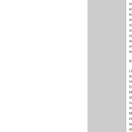
i
w
k
e
s
s
i
a
u
w
R
L
d
V
D
M
s
i
A
M
n
l
d