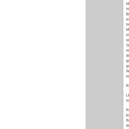
M
h
B
w
h
M
v
e
S
m
d
g
g
W
m
R
L
i
R
t
I
d