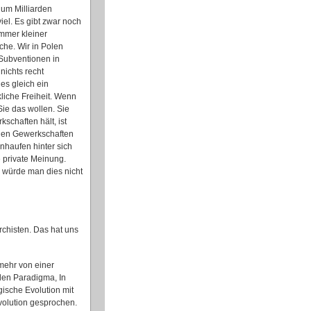
 um Milliarden
iel. Es gibt zwar noch
immer kleiner
he. Wir in Polen
 Subventionen in
nichts recht
es gleich ein
kliche Freiheit. Wenn
ie das wollen. Sie
schaften hält, ist
t den Gewerkschaften
nhaufen hinter sich
e private Meinung.
 würde man dies nicht
chisten. Das hat uns
mehr von einer
den Paradigma, In
ische Evolution mit
volution gesprochen.