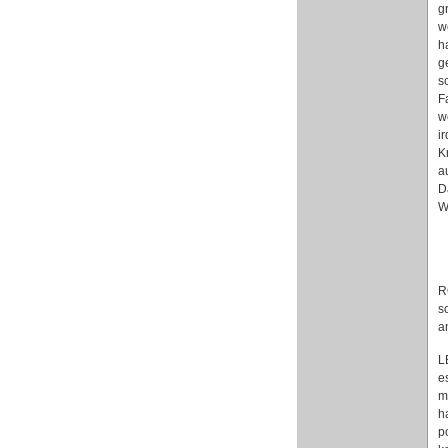
g
w
h
g
s
F
w
i
K
a
D
W
R
s
a
L
e
m
h
p