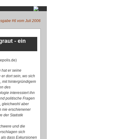
sgabe #6 vom Juli 2006
raut - ein
epolis.de)
 hat er seine
er dort sein, wo sich
h, mit hintergründigem
den des
ogie interessiert ihn
und politische Fragen
 gleichwohl aber
n nie erschienener
 der Statistik
schwere und die
berschlagen sich
, als dass Exkursionen