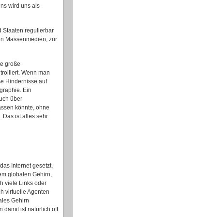
ns wird uns als
d Staaten regulierbar
hen Massenmedien, zur
te große
rolliert. Wenn man
oße Hindernisse auf
graphie. Ein
Buch über
assen könnte, ohne
Das ist alles sehr
as Internet gesetzt,
nem globalen Gehirn,
h viele Links oder
 virtuelle Agenten
ales Gehirn
amit ist natürlich oft