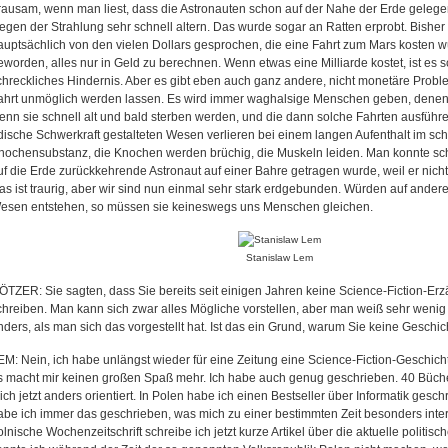
rausam, wenn man liest, dass die Astronauten schon auf der Nahe der Erde geleg
egen der Strahlung sehr schnell altern. Das wurde sogar an Ratten erprobt. Bisher
auptsächlich von den vielen Dollars gesprochen, die eine Fahrt zum Mars kosten wü
eworden, alles nur in Geld zu berechnen. Wenn etwas eine Milliarde kostet, ist es 
chreckliches Hindernis. Aber es gibt eben auch ganz andere, nicht monetäre Probl
ahrt unmöglich werden lassen. Es wird immer waghalsige Menschen geben, denen 
enn sie schnell alt und bald sterben werden, und die dann solche Fahrten ausführ
rdische Schwerkraft gestalteten Wesen verlieren bei einem langen Aufenthalt im s
nochensubstanz, die Knochen werden brüchig, die Muskeln leiden. Man konnte sc
uf die Erde zurückkehrende Astronaut auf einer Bahre getragen wurde, weil er nich
as ist traurig, aber wir sind nun einmal sehr stark erdgebunden. Würden auf ande
esen entstehen, so müssen sie keineswegs uns Menschen gleichen.
Stanislaw Lem
ÖTZER: Sie sagten, dass Sie bereits seit einigen Jahren keine Science-Fiction-E
chreiben. Man kann sich zwar alles Mögliche vorstellen, aber man weiß sehr wenig 
nders, als man sich das vorgestellt hat. Ist das ein Grund, warum Sie keine Gesch
EM: Nein, ich habe unlängst wieder für eine Zeitung eine Science-Fiction-Geschich
s macht mir keinen großen Spaß mehr. Ich habe auch genug geschrieben. 40 Büche
ich jetzt anders orientiert. In Polen habe ich einen Bestseller über Informatik gesc
abe ich immer das geschrieben, was mich zu einer bestimmten Zeit besonders intere
olnische Wochenzeitschrift schreibe ich jetzt kurze Artikel über die aktuelle politis