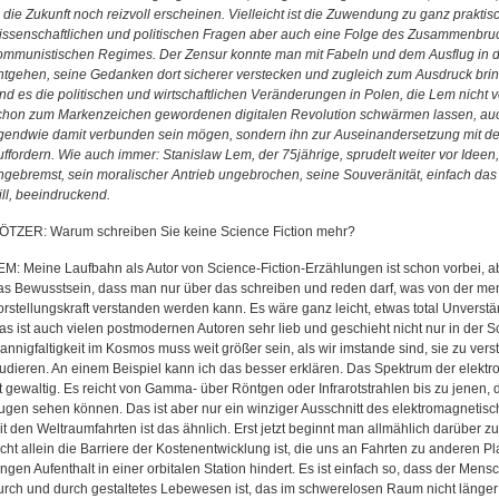
n die Zukunft noch reizvoll erscheinen. Vielleicht ist die Zuwendung zu ganz prakti
issenschaftlichen und politischen Fragen aber auch eine Folge des Zusammenbru
ommunistischen Regimes. Der Zensur konnte man mit Fabeln und dem Ausflug in d
ntgehen, seine Gedanken dort sicherer verstecken und zugleich zum Ausdruck bring
ind es die politischen und wirtschaftlichen Veränderungen in Polen, die Lem nicht v
chon zum Markenzeichen gewordenen digitalen Revolution schwärmen lassen, auch
rgendwie damit verbunden sein mögen, sondern ihn zur Auseinandersetzung mit d
uffordern. Wie auch immer: Stanislaw Lem, der 75jährige, sprudelt weiter vor Ideen,
ngebremst, sein moralischer Antrieb ungebrochen, seine Souveränität, einfach da
ill, beeindruckend.
ÖTZER: Warum schreiben Sie keine Science Fiction mehr?
EM: Meine Laufbahn als Autor von Science-Fiction-Erzählungen ist schon vorbei, a
as Bewusstsein, dass man nur über das schreiben und reden darf, was von der me
orstellungskraft verstanden werden kann. Es wäre ganz leicht, etwas total Unverstä
as ist auch vielen postmodernen Autoren sehr lieb und geschieht nicht nur in der Sc
annigfaltigkeit im Kosmos muss weit größer sein, als wir imstande sind, sie zu ver
tudieren. An einem Beispiel kann ich das besser erklären. Das Spektrum der elek
st gewaltig. Es reicht von Gamma- über Röntgen oder Infrarotstrahlen bis zu jenen, 
ugen sehen können. Das ist aber nur ein winziger Ausschnitt des elektromagnetis
it den Weltraumfahrten ist das ähnlich. Erst jetzt beginnt man allmählich darüber z
icht allein die Barriere der Kostenentwicklung ist, die uns an Fahrten zu anderen 
angen Aufenthalt in einer orbitalen Station hindert. Es ist einfach so, dass der Mens
urch und durch gestaltetes Lebewesen ist, das im schwerelosen Raum nicht länger 