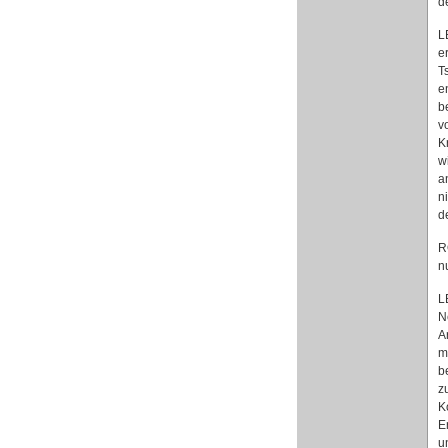
d
L
e
T
e
b
v
K
w
a
n
d
R
n
L
N
A
m
b
z
K
E
u