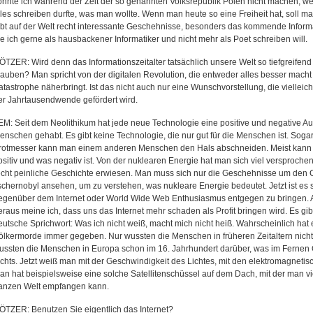
onnte ich während der Zeit der so genannten Volksrepublik Polen nicht machen, we
lles schreiben durfte, was man wollte. Wenn man heute so eine Freiheit hat, soll m
ibt auf der Welt recht interessante Geschehnisse, besonders das kommende Informat
ie ich gerne als hausbackener Informatiker und nicht mehr als Poet schreiben will.
ÖTZER: Wird denn das Informationszeitalter tatsächlich unsere Welt so tiefgreifend
lauben? Man spricht von der digitalen Revolution, die entweder alles besser macht
atastrophe näherbringt. Ist das nicht auch nur eine Wunschvorstellung, die viellei
er Jahrtausendwende gefördert wird.
EM: Seit dem Neolithikum hat jede neue Technologie eine positive und negative Au
enschen gehabt. Es gibt keine Technologie, die nur gut für die Menschen ist. Soga
rotmesser kann man einem anderen Menschen den Hals abschneiden. Meist kann 
ositiv und was negativ ist. Von der nuklearen Energie hat man sich viel versprochen,
echt peinliche Geschichte erwiesen. Man muss sich nur die Geschehnisse um den 
schernobyl ansehen, um zu verstehen, was nukleare Energie bedeutet. Jetzt ist es
egenüber dem Internet oder World Wide Web Enthusiasmus entgegen zu bringen. Au
eraus meine ich, dass uns das Internet mehr schaden als Profit bringen wird. Es gi
eutsche Sprichwort: Was ich nicht weiß, macht mich nicht heiß. Wahrscheinlich hat
ölkermorde immer gegeben. Nur wussten die Menschen in früheren Zeitaltern nich
ussten die Menschen in Europa schon im 16. Jahrhundert darüber, was im Fernen
ichts. Jetzt weiß man mit der Geschwindigkeit des Lichtes, mit den elektromagnetisc
an hat beispielsweise eine solche Satellitenschüssel auf dem Dach, mit der man v
anzen Welt empfangen kann.
ÖTZER: Benutzen Sie eigentlich das Internet?