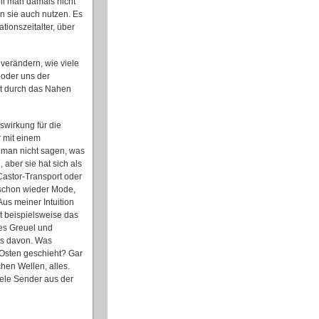
il man damals nicht
an sie auch nutzen. Es
ionszeitalter, über
 verändern, wie viele
 oder uns der
cht durch das Nahen
swirkung für die
r mit einem
man nicht sagen, was
 aber sie hat sich als
Castor-Transport oder
 schon wieder Mode,
s meiner Intuition
bt beispielsweise das
 es Greuel und
ts davon. Was
 Osten geschieht? Gar
hen Wellen, alles.
iele Sender aus der