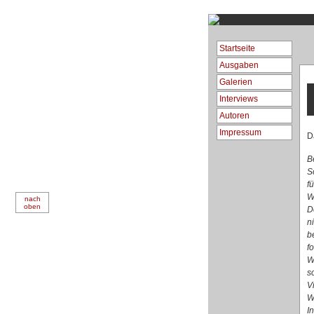
Startseite
Ausgaben
Galerien
Interviews
Autoren
Impressum
D
B
S
f
W
nach
oben
D
n
b
f
W
s
V
W
I