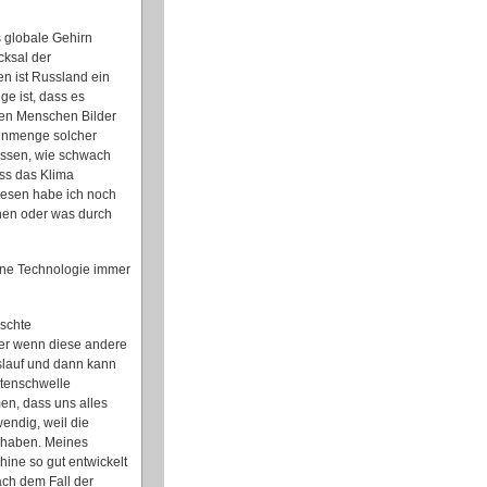
s globale Gehirn
cksal der
en ist Russland ein
e ist, dass es
 den Menschen Bilder
 Unmenge solcher
wissen, wie schwach
ass das Klima
iesen habe ich noch
hen oder was durch
ine Technologie immer
nschte
ber wenn diese andere
slauf und dann kann
stenschwelle
en, dass uns alles
wendig, weil die
 haben. Meines
ine so gut entwickelt
ach dem Fall der