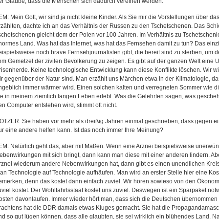
er Glaube, dass die Menschen sich dadurch vereinen werden.
EM: Mein Gott, wir sind ja nicht kleine Kinder. Als Sie mir die Vorstellungen über da
rzählten, dachte ich an das Verhältnis der Russen zu den Tschetschenen. Das Schi
schetschenen gleicht dem der Polen vor 100 Jahren. Im Verhältnis zu Tschetscheni
normes Land. Was hat das Internet, was hat das Fernsehen damit zu tun? Das einzig
eispielsweise noch brave Fernsehjournalisten gibt, die bereit sind zu sterben, um
om Gemetzel der zivilen Bevölkerung zu zeigen. Es gibt auf der ganzen Welt eine
risenherde. Keine technologische Entwicklung kann diese Konflikte löschen. Wir 
ir gegenüber der Natur sind. Man erzählt uns Märchen etwa in der Klimatologie, d
ngeblich immer wärmer wird. Einen solchen kalten und verregneten Sommer wie d
ie in meinem ziemlich langen Leben erlebt. Was die Gelehrten sagen, was gesche
en Computer entstehen wird, stimmt oft nicht.
ÖTZER: Sie haben vor mehr als dreißig Jahren einmal geschrieben, dass gegen e
ur eine andere helfen kann. Ist das noch immer Ihre Meinung?
EM: Natürlich geht das, aber mit Maßen. Wenn eine Arznei beispielsweise unerwü
ebenwirkungen mit sich bringt, dann kann man diese mit einer anderen lindern. A
rznei wiederum andere Nebenwirkungen hat, dann gibt es einen unendlichen Krei
an Technologie auf Technologie aufhäufen. Man wird an erster Stelle hier eine Ko
emerken, denn das kostet dann einfach zuviel. Wir hören sowieso von den Ökonom
uviel kostet. Der Wohlfahrtsstaat kostet uns zuviel. Deswegen ist ein Sparpaket not
osten davonlaufen. Immer wieder hört man, dass sich die Deutschen übernommen
rachtens hat die DDR damals etwas Kluges gemacht. Sie hat die Propagandamasch
nd so gut lügen können, dass alle glaubten, sie sei wirklich ein blühendes Land. N