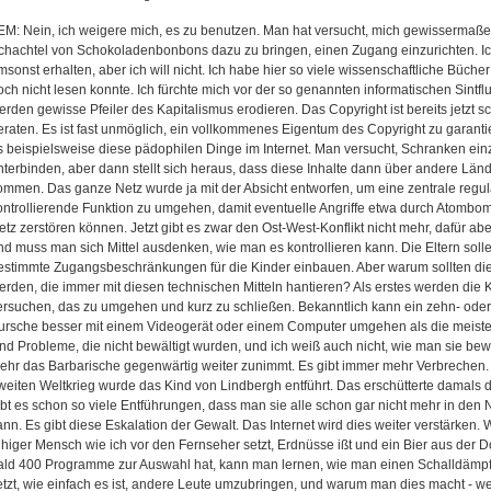
EM: Nein, ich weigere mich, es zu benutzen. Man hat versucht, mich gewissermaße
chachtel von Schokoladenbonbons dazu zu bringen, einen Zugang einzurichten. Ic
msonst erhalten, aber ich will nicht. Ich habe hier so viele wissenschaftliche Bücher
och nicht lesen konnte. Ich fürchte mich vor der so genannten informatischen Sintflu
erden gewisse Pfeiler des Kapitalismus erodieren. Das Copyright ist bereits jetzt s
eraten. Es ist fast unmöglich, ein vollkommenes Eigentum des Copyright zu garanti
s beispielsweise diese pädophilen Dinge im Internet. Man versucht, Schranken ein
nterbinden, aber dann stellt sich heraus, dass diese Inhalte dann über andere Lände
ommen. Das ganze Netz wurde ja mit der Absicht entworfen, um eine zentrale regul
ontrollierende Funktion zu umgehen, damit eventuelle Angriffe etwa durch Atombo
etz zerstören können. Jetzt gibt es zwar den Ost-West-Konflikt nicht mehr, dafür ab
nd muss man sich Mittel ausdenken, wie man es kontrollieren kann. Die Eltern soll
estimmte Zugangsbeschränkungen für die Kinder einbauen. Aber warum sollten die
erden, die immer mit diesen technischen Mitteln hantieren? Als erstes werden die K
ersuchen, das zu umgehen und kurz zu schließen. Bekanntlich kann ein zehn- oder 
ursche besser mit einem Videogerät oder einem Computer umgehen als die meis
ind Probleme, die nicht bewältigt wurden, und ich weiß auch nicht, wie man sie be
ehr das Barbarische gegenwärtig weiter zunimmt. Es gibt immer mehr Verbrechen
weiten Weltkrieg wurde das Kind von Lindbergh entführt. Das erschütterte damals 
ibt es schon so viele Entführungen, dass man sie alle schon gar nicht mehr in den
ann. Es gibt diese Eskalation der Gewalt. Das Internet wird dies weiter verstärken.
uhiger Mensch wie ich vor den Fernseher setzt, Erdnüsse ißt und ein Bier aus der D
ald 400 Programme zur Auswahl hat, kann man lernen, wie man einen Schalldämpfe
etzt, wie einfach es ist, andere Leute umzubringen, und warum man dies macht - 