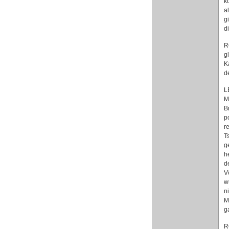
k
a
g
d
R
g
K
d
L
M
B
p
r
T
g
h
d
V
w
n
M
g
R