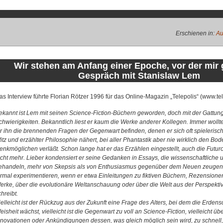
Erschienen in:
Au
Wir stehen am Anfang einer Epoche, vor der mir g
Gespräch mit Stanislaw Lem
as Interview führte Florian Rötzer 1996 für das Online-Magazin „Telepolis“ (www.tel
ekannt ist Lem mit seinen Science-Fiction-Büchern geworden, doch mit der Gattung
chwierigkeiten. Bekanntlich liest er kaum die Werke anderer Kollegen. Immer wollte 
ür ihn die brennenden Fragen der Gegenwart befinden, denen er sich oft spielerisc
itz und erzählter Philosophie nähert, bei aller Phantastik aber nie wirklich den Bo
enkmöglichen verläßt. Schon lange hat er das Erzählen eingestellt, auch die Futurol
icht mehr. Lieber kondensiert er seine Gedanken in Essays, die wissenschaftliche 
ehandeln, mehr von Skepsis als von Enthusiasmus gegenüber dem Neuen zeugen,
ormal experimentieren, wenn er etwa Einleitungen zu fiktiven Büchern, Rezensione
erke, über die evolutionäre Weltanschauung oder über die Welt aus der Perspektive
chreibt.
ielleicht ist der Rückzug aus der Zukunft eine Frage des Alters, bei dem die Erden
eisheit wächst, vielleicht ist die Gegenwart zu voll an Science-Fiction, vielleicht ü
nnovationen oder Ankündigungen dessen, was gleich möglich sein wird, zu schnell