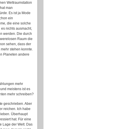
enen Weltraumstation
 hat man
rde. Es ist ja Mode
schon ein
eme, die eine solche
es nichts ausmacht,
en werden. Die durch
chwerelosen Raum die
hon sehen, dass der
t mehr stehen konnte.
ren Planeten andere
rzählungen mehr
und meistens ist es
ichten mehr schreiben?
te geschrieben. Aber
r reichen. Ich habe
hrieben. Überhaupt
ssiert hat. Für eine
che Lage der Welt. Das